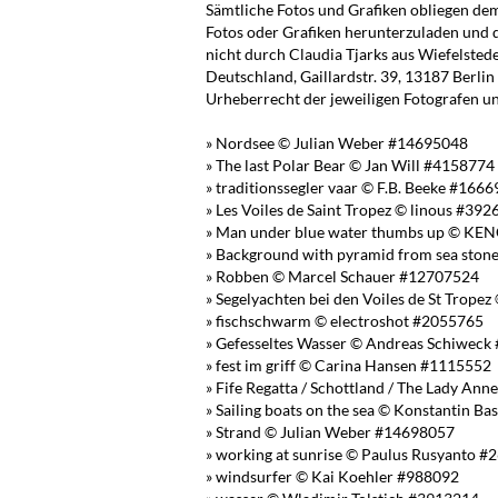
Sämtliche Fotos und Grafiken obliegen dem 
Fotos oder Grafiken herunterzuladen und 
nicht durch Claudia Tjarks aus Wiefelstede
Deutschland, Gaillardstr. 39, 13187 Berli
Urheberrecht der jeweiligen Fotografen un
» Nordsee © Julian Weber #14695048
» The last Polar Bear © Jan Will #4158774
» traditionssegler vaar © F.B. Beeke #166
» Les Voiles de Saint Tropez © linous #39
» Man under blue water thumbs up © K
» Background with pyramid from sea ston
» Robben © Marcel Schauer #12707524
» Segelyachten bei den Voiles de St Trop
» fischschwarm © electroshot #2055765
» Gefesseltes Wasser © Andreas Schiwec
» fest im griff © Carina Hansen #1115552
» Fife Regatta / Schottland / The Lady An
» Sailing boats on the sea © Konstantin 
» Strand © Julian Weber #14698057
» working at sunrise © Paulus Rusyanto #
» windsurfer © Kai Koehler #988092