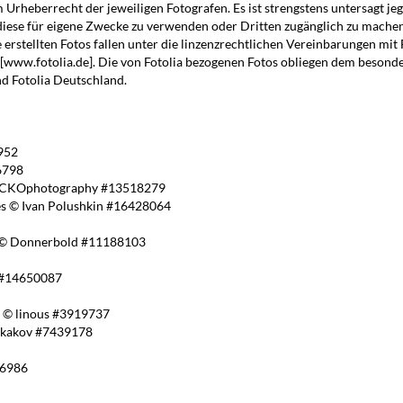
Urheberrecht der jeweiligen Fotografen. Es ist strengstens untersagt jeg
diese für eigene Zwecke zu verwenden oder Dritten zugänglich zu machen
 erstellten Fotos fallen unter die linzenzrechtlichen Vereinbarungen mit 
n [www.fotolia.de]. Die von Fotolia bezogenen Fotos obliegen dem besond
d Fotolia Deutschland.
6952
26798
ENCKOphotography #13518279
es © Ivan Polushkin #16428064
ez © Donnerbold #11188103
k #14650087
ne © linous #3919737
Baskakov #7439178
26986