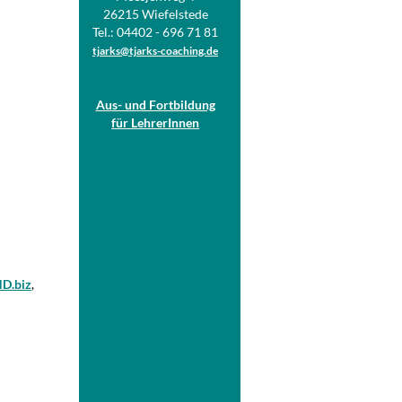
26215 Wiefelstede
Tel.: 04402 - 696 71 81
tjarks@tjarks-coaching.de
Aus- und Fortbildung
für LehrerInnen
D.biz
,