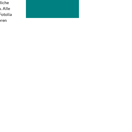
liche
. Alle
Fotolia
eren