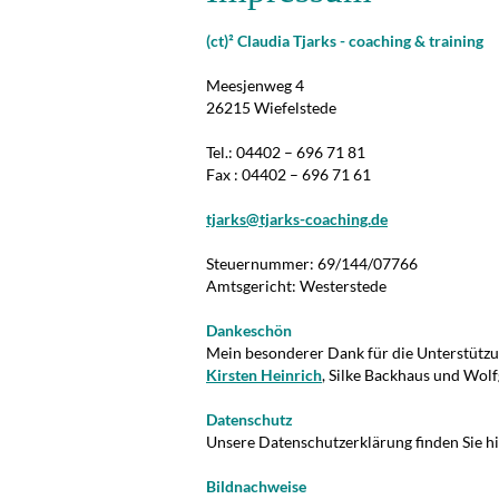
(ct)² Claudia Tjarks - coaching & training
Meesjenweg 4
26215 Wiefelstede
Tel.: 04402 – 696 71 81
Fax : 04402 – 696 71 61
tjarks@tjarks-coaching.de
Steuernummer: 69/144/07766
Amtsgericht: Westerstede
Dankeschön
Mein besonderer Dank für die Unterstützu
Kirsten Heinrich
, Silke Backhaus und Wol
Datenschutz
Unsere Datenschutzerklärung finden Sie h
Bildnachweise