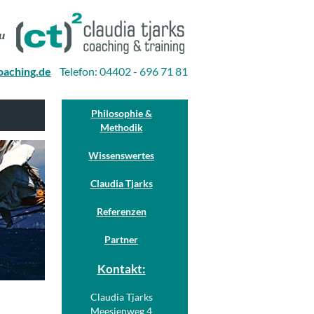
u
oaching.de
Telefon: 04402 - 696 71 81
Philosophie &
Methodik
Wissenswertes
Claudia Tjarks
Referenzen
Partner
Kontakt:
Claudia Tjarks
Meesjenweg 4